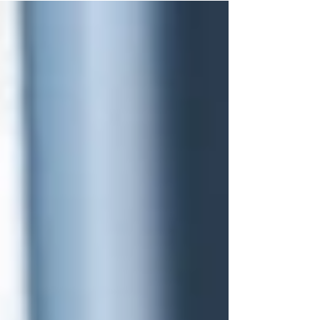
atualização, vigilância e obrigações pós-
registro para evitar riscos, multas e garantir a
conformidade regulatória do seu produto.