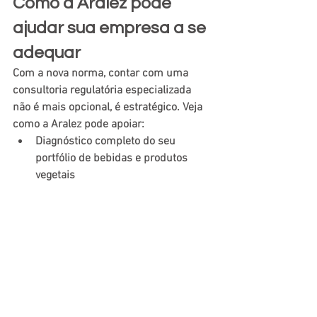
Como a Aralez pode 
ajudar sua empresa a se 
adequar
Com a nova norma, contar com uma 
consultoria regulatória especializada 
não é mais opcional, é estratégico. Veja 
como a Aralez pode apoiar:
Diagnóstico completo do seu 
portfólio de bebidas e produtos 
vegetais
Análise de conformidade em 
relação à identidade, composição e 
rotulagem
Adequação de embalagens e 
rótulos conforme exigências do 
decreto
Organização de documentação, 
laudos técnicos e rastreabilidade