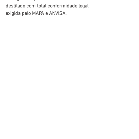
destilado
 com total conformidade legal 
exigida pelo MAPA e ANVISA.
Fale com nossos especialistas e saiba 
como podemos facilitar o seu caminho.
🔗 Fonte: Migalhas
🔎Leia a matéria completa no 
link:
https://www.migalhas.com.br/quen
tes/441189/pf-abre-inquerito-sobre-
metanol-e-governo-estabelece-
protocolo-de-acao
MAPA
ANVISA
registroMAPA
registroANVISA
regulamentaçãodeprodutos
assessoriaregulatória
defensivobiológico