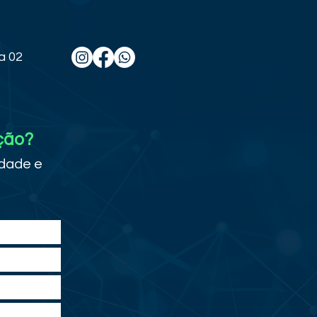
a 02
ção?
idade e