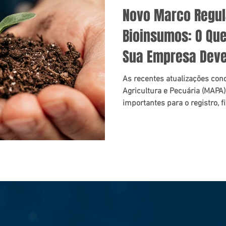
Novo Marco Regul
Bioinsumos: O Qu
Sua Empresa Deve
As recentes atualizações cond
Agricultura e Pecuária (MAP
importantes para o registro, f
de bioinsumos no Brasil. En
regulamentação, quais os imp
importadores e comerciantes
estrategicamente para o novo 