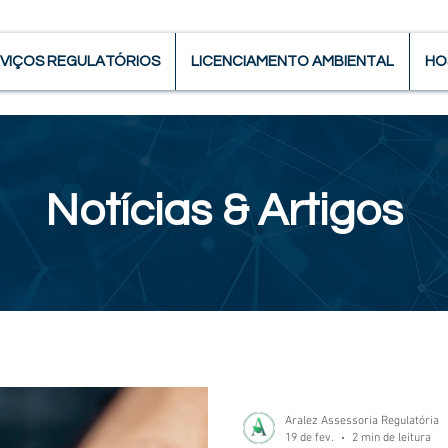
VIÇOS REGULATÓRIOS
LICENCIAMENTO AMBIENTAL
HO
Notícias & Artigos
Aralez Assessoria Regulatória
19 de fev.
2 min de leitura