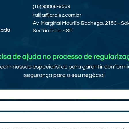
(16) 98866-9569
talita@aralez.com.br
Av. Marginal Maurílio Bachega, 2153 - Sal
zada
Sertãozinho - SP
isa de ajuda no processo de regulariza
com nossos especialistas para garantir conform
segurança para o seu negócio!