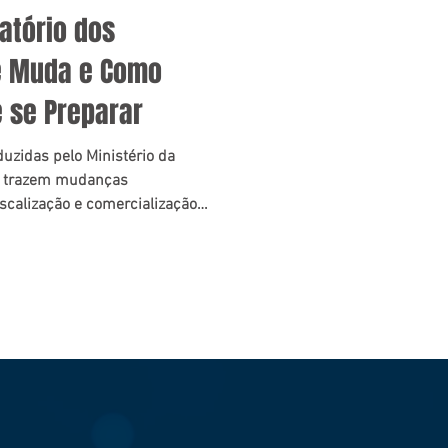
atório dos
e Muda e Como
 se Preparar
uzidas pelo Ministério da
A) trazem mudanças
iscalização e comercialização
tenda o que muda na
actos para fabricantes,
 e como se preparar
cenário regulatório.